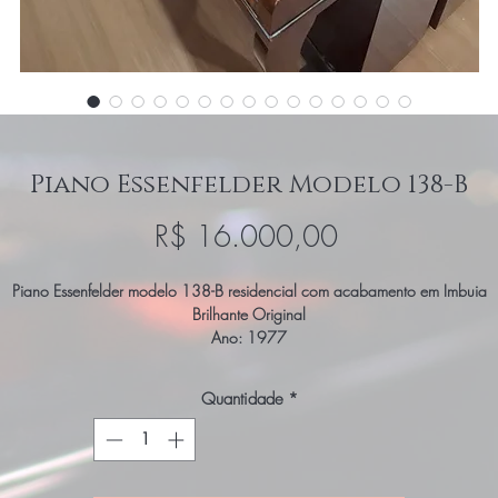
Piano Essenfelder Modelo 138-B
Preço
R$ 16.000,00
Piano Essenfelder modelo 138-B residencial com acabamento em Imbuia
Brilhante Original
Ano: 1977
Medidas
Quantidade
*
Comprimento: 156 cm;
Altura: 138 cm;
Largura: 70 cm;
Semi-Novo