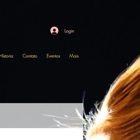
h": [ null ] }, "custom_data": { "currency": "USD", "value": "142.52" } } ]
Login
Hístoria
Contato
Eventos
Mais