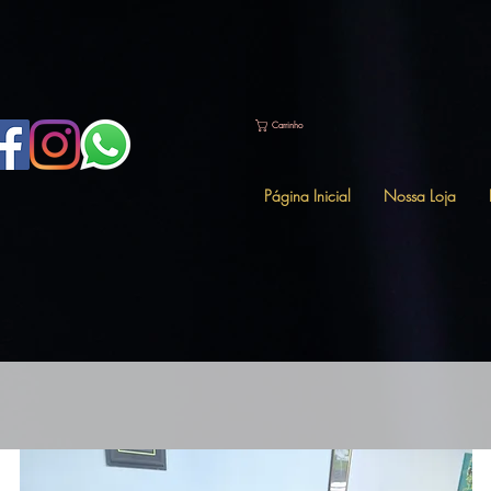
"user_data": { "em": [ "7b17fb0bd173f625b58636fb796407c22b3d16fc78302d79f0fd30c2fc2fc068" ], "p
Carrinho
Página Inicial
Nossa Loja