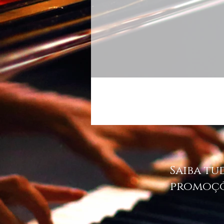
Saiba tu
promoç