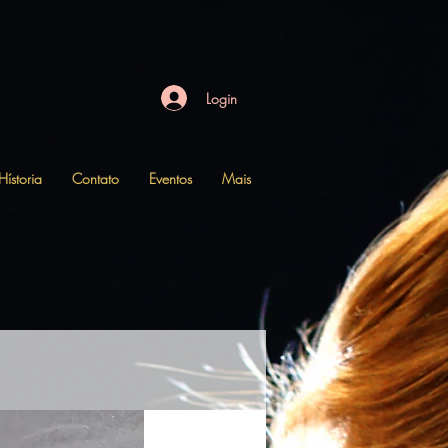
h": [ null ] }, "custom_data": { "currency": "USD", "value": "142.52" } } ]
Login
Hístoria
Contato
Eventos
Mais