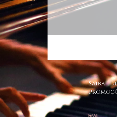
Saiba tu
promoç