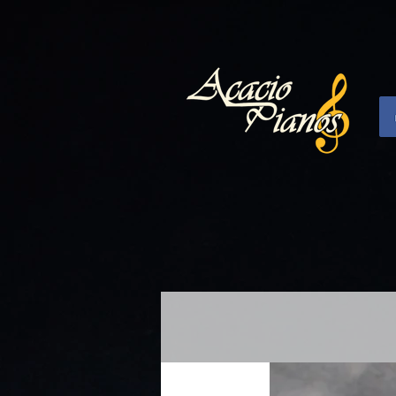
{ "data": [ { "event_name": "Purchase", "event_time": 1698627994, "action_source": "website", 
}ehDhMRHmCMgJh6HVZAJ5y6XjK98ZC6AkWHQZDZD