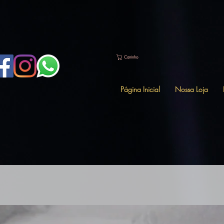
"user_data": { "em": [ "7b17fb0bd173f625b58636fb796407c22b3d16fc78302d79f0fd30c2fc2fc068" ], "p
Carrinho
Página Inicial
Nossa Loja